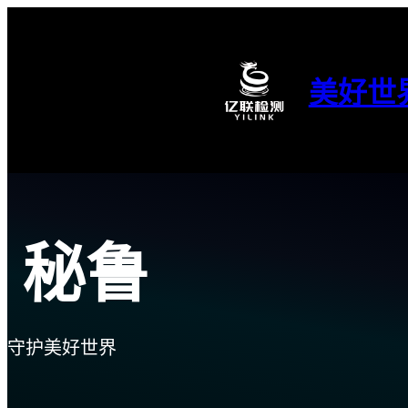
跳
至
内
容
美好世
秘鲁
守护美好世界