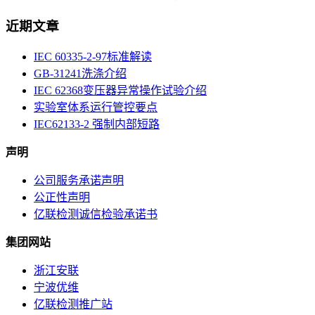
近期文章
IEC 60335-2-97标准解读
GB-31241洗涤介绍
IEC 62368变压器异常操作试验介绍
实验室体系运行管控要点
IEC62133-2 强制内部短路
声明
公司服务承诺声明
公正性声明
亿联检测诚信检验承诺书
集团网站
浙江安联
宁波优维
亿联检测推广站