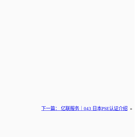
下一篇：
亿联服务｜043 日本PSE认证介绍
»