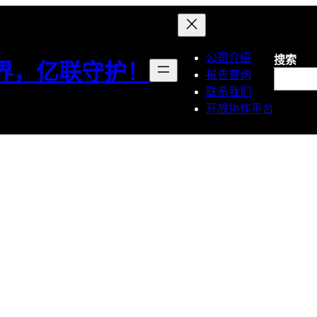
公司介绍
搜索
界，亿联守护！
报告查询
联系我们
开放协作平台
0 韩国能效管理制
认证介绍）