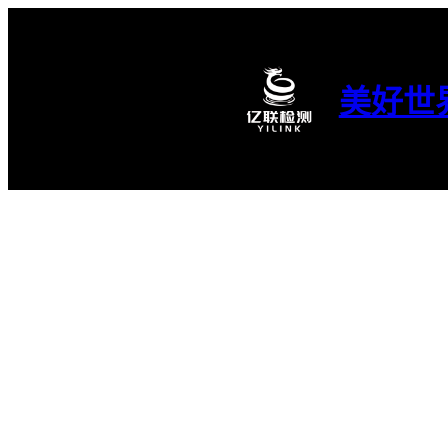
跳
至
内
容
美好世
亿联服务｜04
（韩国MEPS