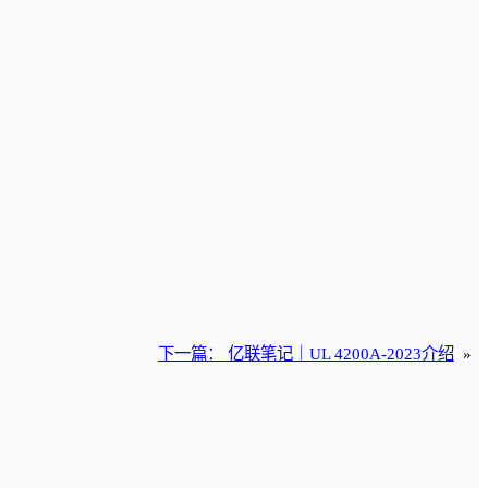
下一篇：
亿联笔记｜UL 4200A-2023介绍
»