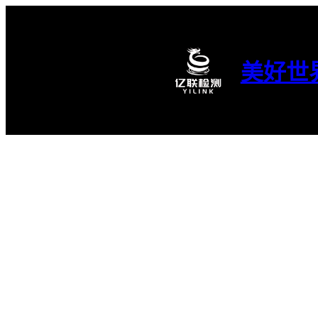
跳
至
内
容
美好世
亿联笔记｜医疗
来源之临床试验