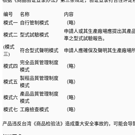
根据《商品验证登录办法》第三条规定，验证登录符合性评定
编号
名称
内容
模式一
自行管制模式
（略）
申請人或其生產廠場應提出其產品
模式二
型式試驗模式
準之型式試驗報告。
(模式
符合型式聲明模式
申請人應確保及聲明其生產廠場所
三)
完全品質管理制度
模式四
（略）
模式
製程品質管理制度
模式五
（略）
模式
產品品質管理制度
模式六
（略）
模式
模式七
工廠檢查模式
（略）
产品违反台湾《商品检验法》造成重大安全事故的，可能会导致最高