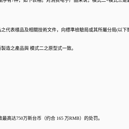
程序有7种，如下表格。对消费电子产品来说，模式二+模式三是
之代表樣品及相關技術文件，向標準檢驗局或其所屬分局(以下
製造之產品與 模式二之原型式一致。
达750万新台币（约合 165 万RMB）的处罚。