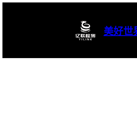
跳
至
内
容
美好世
亿联服务｜034