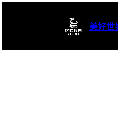
跳
至
内
容
美好世
亿联服务｜105
PYA服务介绍