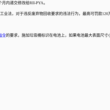
内递交修改给RII-PYA。
992 号工业法，对于违反废弃物回收要求的违法行为，最高可罚款12
指令
的要求，施加垃圾桶标识在电池上，如果电池最大表面尺寸小于0.5 