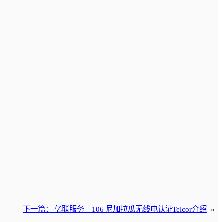
下一篇：
亿联服务｜106 尼加拉瓜无线电认证Telcor介绍
»