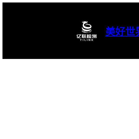
跳
至
内
容
美好世
亿联服务｜012 