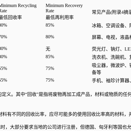
Minimum Recycling
Minimum Recovery
Rate
Rate
常见产品(附录4摘录
最低回收率
最低再利用率
80%
85%
冰箱、空调设备、
70%
80%
屏幕、电视，液晶
80%
无
荧光灯、钠灯、LE
80%
85%
洗衣机、洗碗机、
吸尘器，微波炉、
55%
75%
备等
55%
75%
手机、袖珍计算器
8 / EC的定义。其中“回收”是指将废物再加工成产品，材料或物
材料有不同的回收比率，应尽可能多的使用回收比率高的材料，
法规时，大部分要求当地的公司进行注册，但德国、匈牙利等国也